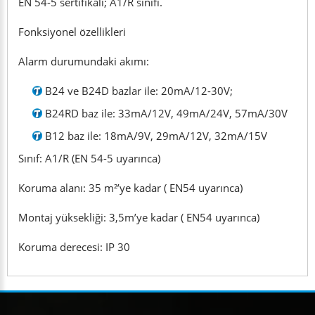
EN 54-5 sertifikalı; A1/R sınıfı.
Fonksiyonel özellikleri
Alarm durumundaki akımı:
B24 ve B24D bazlar ile: 20mA/12-30V;
B24RD baz ile: 33mA/12V, 49mA/24V, 57mA/30V
B12 baz ile: 18mA/9V, 29mA/12V, 32mA/15V
Sınıf: A1/R (EN 54-5 uyarınca)
Koruma alanı: 35 m²’ye kadar ( EN54 uyarınca)
Montaj yüksekliği: 3,5m’ye kadar ( EN54 uyarınca)
Koruma derecesi: IP 30