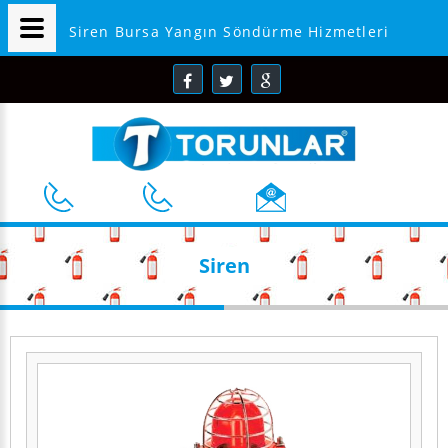
Siren Bursa Yangın Söndürme Hizmetleri
Siren