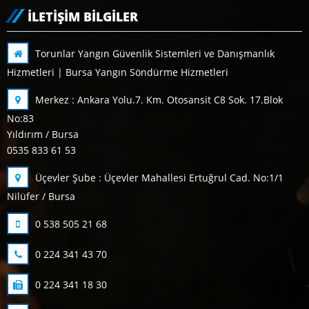
İLETIŞIM BILGILER
Torunlar Yangın Güvenlik Sistemleri ve Danışmanlık
Hizmetleri | Bursa Yangın Söndürme Hizmetleri
Merkez : Ankara Yolu.7. Km. Otosansit C8 Sok. 17.Blok
No:83
Yıldırım / Bursa
0535 833 61 53
Üçevler Şube : Üçevler Mahallesi Ertuğrul Cad. No:1/1
Nilüfer / Bursa
0 538 505 21 68
0 224 341 43 70
0 224 341 18 30