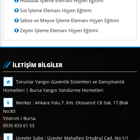
Hububat İşleme Elemanı Hijyen Eğitimi
Süt İşleme Elemanı Hijyen Eğitimi
Sebze ve Meyve İşleme Elemanı Hijyen Eğitimi
Zeytin İşleme Elemanı Hijyen Eğitimi
İLETIŞIM BILGILER
Torunlar Yangın Güvenlik Sistemleri ve Danışmanlık
Hizmetleri | Bursa Yangın Söndürme Hizmetleri
Merkez : Ankara Yolu.7. Km. Otosansit C8 Sok. 17.Blok
No:83
Yıldırım / Bursa
0535 833 61 53
Üçevler Şube : Üçevler Mahallesi Ertuğrul Cad. No:1/1