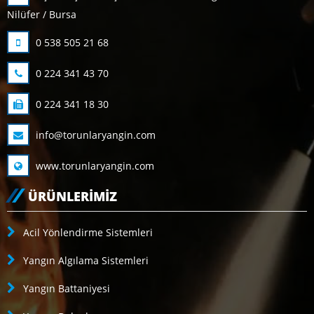
Nilüfer / Bursa
0 538 505 21 68
0 224 341 43 70
0 224 341 18 30
info@torunlaryangin.com
www.torunlaryangin.com
ÜRÜNLERIMIZ
Acil Yönlendirme Sistemleri
Yangın Algılama Sistemleri
Yangın Battaniyesi