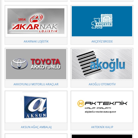
AKARNAK LOJISTIK
AKÇEYIZ BRODE
AKKOYUNLU MOTORLU ARAÇLAR
AKOĞLU OTOMOTİV
AKSUN AĞAÇ AMBALAJ
AKTEKNİK KALIP