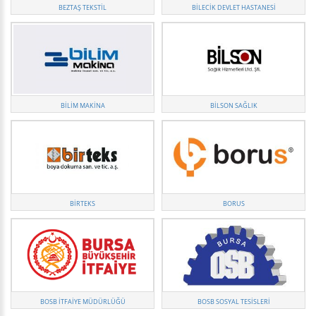
BEZTAŞ TEKSTIL
BILECIK DEVLET HASTANESI
BİLİM MAKİNA
BILSON SAĞLIK
BIRTEKS
BORUS
BOSB İTFAIYE MÜDÜRLÜĞÜ
BOSB SOSYAL TESISLERI