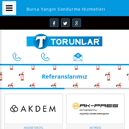
Bursa Yangın Söndürme Hizmetleri
Referanslarımız
AKDEM TEKSTİL
AK PRESS