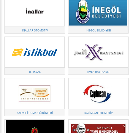
İNALLAR OTOMOTIV
İNEGÖL BELEDIYESI
İSTIKBAL
JIMER HASTANESI
KAHVECI ORMAN ÜRÜNLERI
KAPİMSAN OTOMOTİV