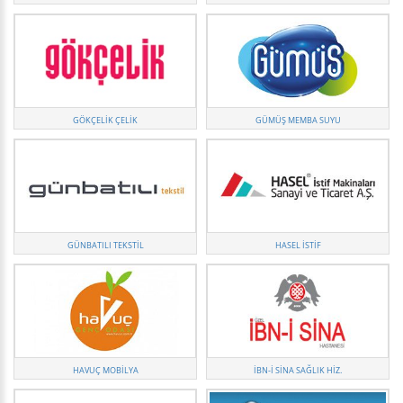
GÖKÇELİK ÇELİK
GÜMÜŞ MEMBA SUYU
GÜNBATILI TEKSTIL
HASEL İSTIF
HAVUÇ MOBILYA
İBN-I SINA SAĞLIK HIZ.