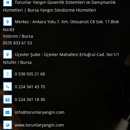
Torunlar Yangın Güvenlik Sistemleri ve Danışmanlık
Hizmetleri | Bursa Yangın Söndürme Hizmetleri
Merkez : Ankara Yolu.7. Km. Otosansit C8 Sok. 17.Blok
No:83
Yıldırım / Bursa
0535 833 61 53
Üçevler Şube : Üçevler Mahallesi Ertuğrul Cad. No:1/1
Nilüfer / Bursa
0 538 505 21 68
0 224 341 43 70
0 224 341 18 30
info@torunlaryangin.com
www.torunlaryangin.com