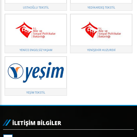
USTAOĞLU TEKSTIL
YEDIKARDEŞ TEKSTIL
YENICE ENGELSIZ YAŞAM
YENIŞEHIR HUZUREVI
YEŞIM TEKSTIL
İLETIŞIM BILGILER