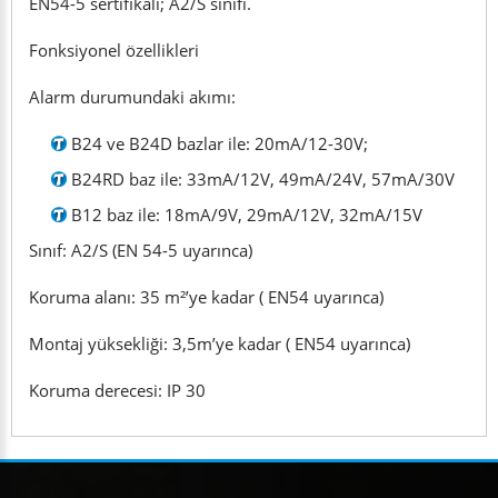
EN54-5 sertifikalı; A2/S sınıfı.
Fonksiyonel özellikleri
Alarm durumundaki akımı:
B24 ve B24D bazlar ile: 20mA/12-30V;
B24RD baz ile: 33mA/12V, 49mA/24V, 57mA/30V
B12 baz ile: 18mA/9V, 29mA/12V, 32mA/15V
Sınıf: A2/S (EN 54-5 uyarınca)
Koruma alanı: 35 m²’ye kadar ( EN54 uyarınca)
Montaj yüksekliği: 3,5m’ye kadar ( EN54 uyarınca)
Koruma derecesi: IP 30