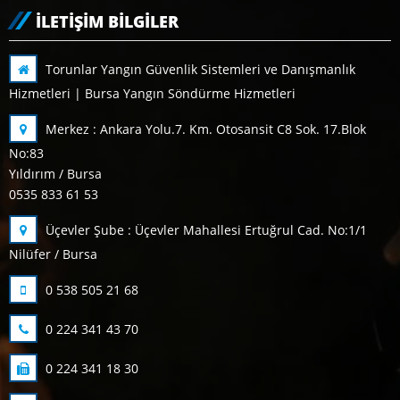
İLETIŞIM BILGILER
Torunlar Yangın Güvenlik Sistemleri ve Danışmanlık
Hizmetleri | Bursa Yangın Söndürme Hizmetleri
Merkez : Ankara Yolu.7. Km. Otosansit C8 Sok. 17.Blok
No:83
Yıldırım / Bursa
0535 833 61 53
Üçevler Şube : Üçevler Mahallesi Ertuğrul Cad. No:1/1
Nilüfer / Bursa
0 538 505 21 68
0 224 341 43 70
0 224 341 18 30