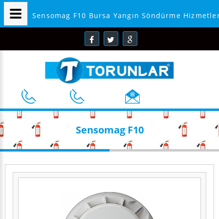
Sensomag F10 Bursa Yangın Söndürme Hizmetler
Sensomag F10