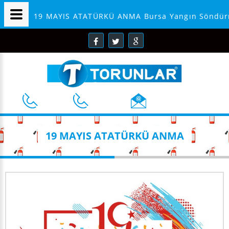
19 MAYIS ATATÜRKÜ ANMA Bursa Yangın Söndür
19 MAYIS ATATÜRKÜ ANMA