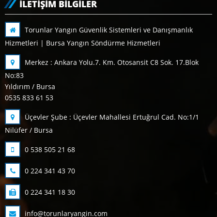
İLETIŞIM BILGILER
Torunlar Yangın Güvenlik Sistemleri ve Danışmanlık
Hizmetleri | Bursa Yangın Söndürme Hizmetleri
Merkez : Ankara Yolu.7. Km. Otosansit C8 Sok. 17.Blok
No:83
Yıldırım / Bursa
0535 833 61 53
Üçevler Şube : Üçevler Mahallesi Ertuğrul Cad. No:1/1
Nilüfer / Bursa
0 538 505 21 68
0 224 341 43 70
0 224 341 18 30
info@torunlaryangin.com